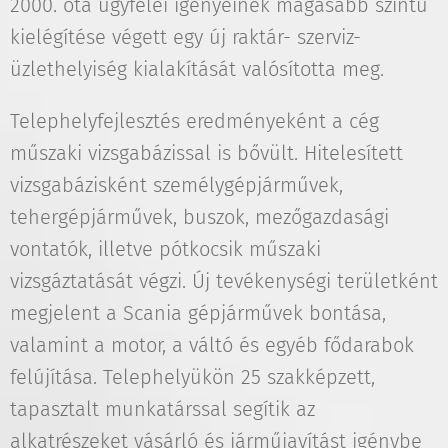
2000. óta ügyfelei igényeinek magasabb szintű
kielégítése végett egy új raktár- szerviz-
üzlethelyiség kialakítását valósította meg.
Telephelyfejlesztés eredményeként a cég
műszaki vizsgabázissal is bővült. Hitelesített
vizsgabázisként személygépjárművek,
tehergépjárművek, buszok, mezőgazdasági
vontatók, illetve pótkocsik műszaki
vizsgáztatását végzi. Új tevékenységi területként
megjelent a Scania gépjárművek bontása,
valamint a motor, a váltó és egyéb fődarabok
felújítása. Telephelyükön 25 szakképzett,
tapasztalt munkatárssal segítik az
alkatrészeket vásárló és járműjavítást igénybe