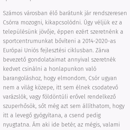
Számos városban élő barátunk jár rendszeresen
Csórra mozogni, kikapcsolódni. Úgy véljük ez a
településünk jövője, éppen ezért szeretnénk a
sportcentrumunkat bővíteni a 2014-2020-as
Európai Uniós fejlesztési ciklusban. Zárva
bevezető gondolataimat annyival szeretnék
kedvet csinálni a honlapunkon való
barangoláshoz, hogy elmondom, Csór ugyan
nem a világ közepe, itt sem élnek csodatevő
varázslók, vagy földöntúli erővel rendelkező
szuperhősök, sőt még azt sem állíthatom, hogy
itt a levegő gyógyítana, a csend pedig
nyugtatna. Ám aki ide betér, az mégis, valami