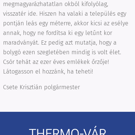
megmagyarázhatatlan okból kifolyólag,
visszatér ide. Hiszen ha valaki a település egy
pontján leás egy méterre, akkor kicsi az esélye
annak, hogy ne fordítsa ki egy letűnt kor
maradványát. Ez pedig azt mutatja, hogy a
bolygó ezen szegletében mindig is volt élet.
Csór tehát az ezer éves emlékek őrzője!
Látogasson el hozzánk, ha teheti!
Csete Krisztián polgármester
THERMO-VÁR