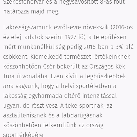
Székesfehérvár és a négysávosított 8-as főút
határozza majd meg.
Lakosságszámunk évről-évre növekszik (2016-os
év eleji adatok szerint 1927 fő), a településen
mért munkanélküliség pedig 2016-ban a 3% alá
csökkent. Kiemelkedő természeti értékeinknek
köszönhetően Csór bekerült az Országos Kék
Túra útvonalába. Ezen kívül a legbüszkébbek
arra vagyunk, hogy a helyi sportéletben a
lakosság egyharmada eltérő intenzitással
ugyan, de részt vesz. A teke sportnak, az
asztalitenisznek és a labdarúgásnak
köszönhetően felkerültünk az ország
sporttérképére.